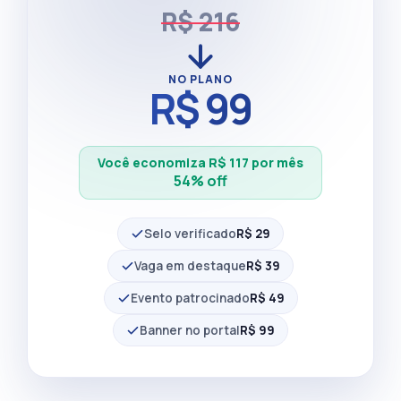
R$ 216
NO PLANO
R$ 99
Você economiza R$ 117 por mês
54% off
Selo verificado
R$ 29
Vaga em destaque
R$ 39
Evento patrocinado
R$ 49
Banner no portal
R$ 99