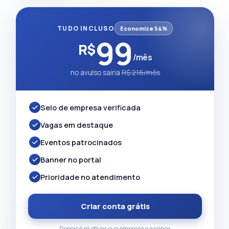
TUDO INCLUSO
Economize 54%
99
R$
/mês
no avulso sairia
R$ 216/mês
Selo de empresa verificada
Vagas em destaque
Eventos patrocinados
Banner no portal
Prioridade no atendimento
Criar conta grátis
Depois é só ativar sua empresa e assinar