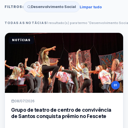
Desenvolvimento Social
Limpar tudo
FILTROS:
TODAS AS NOTÃ­CIAS
1 resultado(s) para termo "Desenvolvimento Socia
BUSCA POR TERMO
NOTÍCIAS
CATEGORIA
Todas as categorias
DATA INICIAL
01
DATA FINAL
08/07/2026
Grupo de teatro de centro de convivência
ORDENAÃ§Ã£O
de Santos conquista prêmio no Fescete
Mais recentes