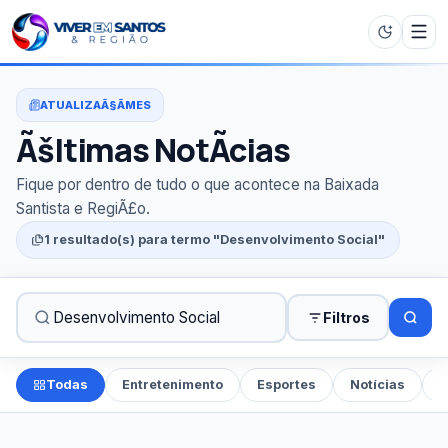
ATUALIZAÃ§ÃΜES
Ãšltimas NotÃ­cias
Fique por dentro de tudo o que acontece na Baixada
Santista e RegiÃ£o.
1 resultado(s) para termo "Desenvolvimento Social"
Filtros
Todas
Entretenimento
Esportes
Notícias
P