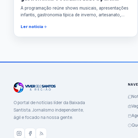
desta quinta (23).
A programação reúne shows musicais, apresentações
infantis, gastronomia típica de inverno, artesanato,
brincad...
Ler notícia
NAV
Not
O portal de notícias líder da Baixada
Va
Santista. Jornalismo independente,
Ag
ágil e focado na nossa gente.
Qu