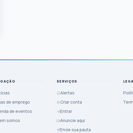
EGAÇÃO
SERVIÇOS
LEG
ícias
Alertas
Polít
gas de emprego
Criar conta
Term
enda de eventos
Entrar
em somos
Anuncie aqui
Envie sua pauta