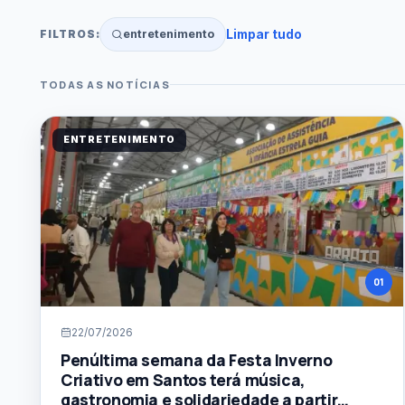
Limpar tudo
entretenimento
FILTROS:
TODAS AS NOTÍCIAS
BUSCA POR TERMO
ENTRETENIMENTO
CATEGORIA
Todas as categorias
DATA INICIAL
DATA FINAL
01
ORDENAÇÃO
Mais recentes
22/07/2026
Penúltima semana da Festa Inverno
Criativo em Santos terá música,
gastronomia e solidariedade a partir
Buscar notícias