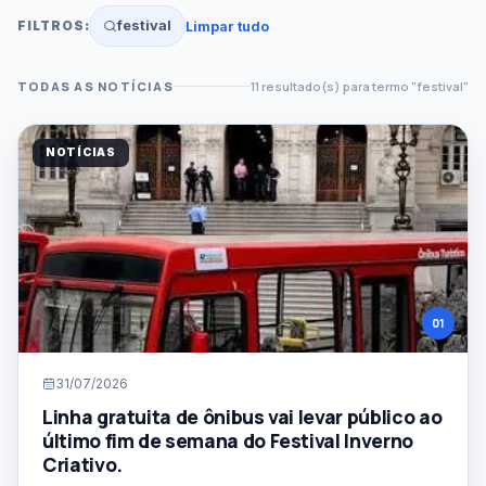
festival
Limpar tudo
FILTROS:
TODAS AS NOTÍCIAS
11 resultado(s) para termo "festival"
BUSCA POR TERMO
NOTÍCIAS
CATEGORIA
Todas as categorias
DATA INICIAL
01
DATA FINAL
31/07/2026
Linha gratuita de ônibus vai levar público ao
ORDENAÇÃO
último fim de semana do Festival Inverno
Criativo.
Mais recentes