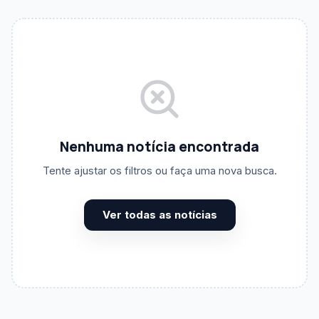
BUSCA POR TERMO
Nenhuma notícia encontrada
CATEGORIA
Todas as categorias
Tente ajustar os filtros ou faça uma nova busca.
DATA INICIAL
Ver todas as notícias
DATA FINAL
ORDENAÇÃO