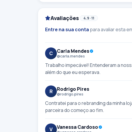
Avaliações
4.9 · 11
Entre na sua conta
para avaliar esta e
Carla Mendes
C
@carla.mendes
Trabalho impecável! Entenderam a nossa
além do que eu esperava.
Rodrigo Pires
R
@rodrigo.pires
Contratei para o rebranding da minha loja
parceira do começo ao fim.
Vanessa Cardoso
V