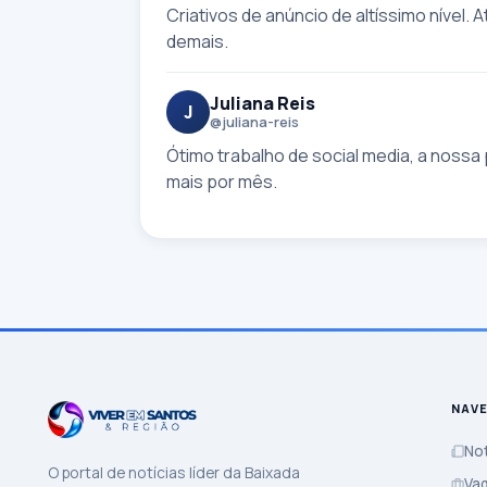
Criativos de anúncio de altíssimo nível.
demais.
Juliana Reis
J
@juliana-reis
Ótimo trabalho de social media, a nossa 
mais por mês.
NAV
Not
O portal de notícias líder da Baixada
Va