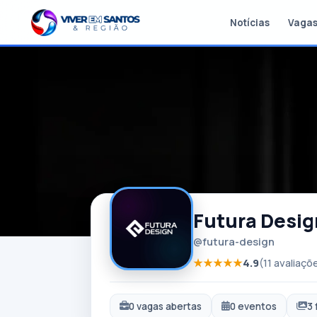
Notícias
Vaga
Futura Desig
@futura-design
Todas as empresas
★★★★★
4.9
(11 avaliaçõ
0 vagas abertas
0 eventos
3 