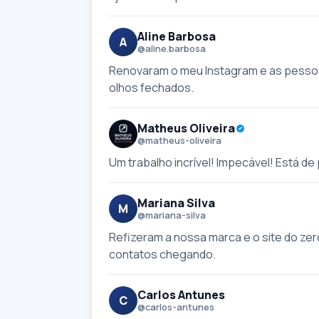
Aline Barbosa
A
@aline.barbosa
Renovaram o meu Instagram e as pessoa
olhos fechados.
Matheus Oliveira
@matheus-oliveira
Um trabalho incrível! Impecável! Está d
Mariana Silva
M
@mariana-silva
Refizeram a nossa marca e o site do zero
contatos chegando.
Carlos Antunes
C
@carlos-antunes