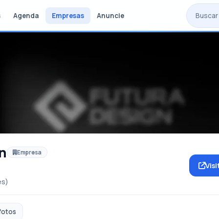
s
Agenda
Empresas
Anuncie
n
Empresa
Visi
es)
fotos