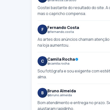
@vanessa.cardoso
Gostei bastante do resultado do site. A
mas o capricho compensa.
Fernando Costa
F
@fernando.costa
As artes dos anúncios chamam atenção
na loja aumentou.
Camila Rocha
C
@camila.rocha
Sou fotógrafa e sou exigente com esté
alma.
Bruno Almeida
B
@bruno.almeida
Bom atendimento e entrega no prazo. Sen
ajustaram rapidinho.