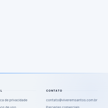
AL
CONTATO
ica de privacidade
contato@viveremsantos.com.br
os de uso
Parcerias comerciais