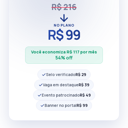
R$ 216
NO PLANO
R$ 99
Você economiza R$ 117 por mês
54% off
Selo verificado
R$ 29
Vaga em destaque
R$ 39
Evento patrocinado
R$ 49
Banner no portal
R$ 99