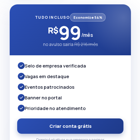
TUDO INCLUSO
Economize 54%
99
R$
/mês
no avulso sairia
R$ 216/mês
Selo de empresa verificada
Vagas em destaque
Eventos patrocinados
Banner no portal
Prioridade no atendimento
Criar conta grátis
Depois é só ativar sua empresa e assinar