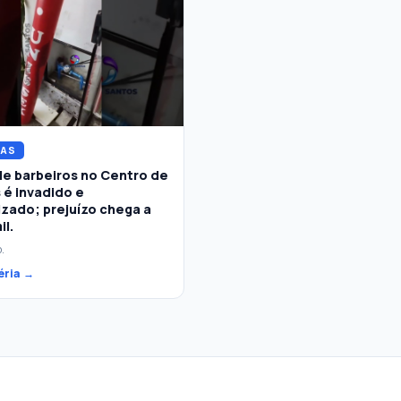
IAS
de barbeiros no Centro de
 é invadido e
izado; prejuízo chega a
il.
o.
éria →