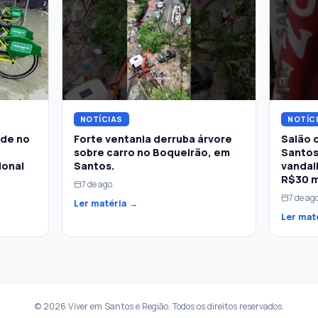
NOTÍCIAS
NOTÍC
ade no
Forte ventania derruba árvore
Salão 
sobre carro no Boqueirão, em
Santos
ional
Santos.
vandal
R$30 m
7 de ago.
7 de ag
Ler matéria →
Ler mat
© 2026 Viver em Santos e Região. Todos os direitos reservados.