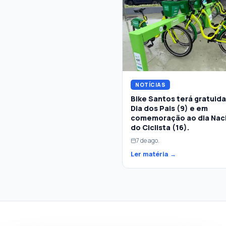
NOTÍCIAS
Bike Santos terá gratuid
Dia dos Pais (9) e em
comemoração ao dia Nac
do Ciclista (16).
7 de ago.
Ler matéria →