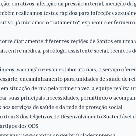
ção, curativos, aferição da pressão arterial, medição da 
mbém realizamos testes rápidos para infecções sexualme
sitivo, já iniciamos o tratamento", explicou o enfermeir
corre diariamente diferentes regiões de Santos em uma 
is, entre médica, psicóloga, assistente social, técnicos 
ínicos, vacinação e exames laboratoriais, o serviço of
cessário, encaminhamento para unidades de saúde de ref
 em situação de rua pela primeira vez, a equipe realiza 
ficar suas principais necessidades, permitindo o acompa
os serviços de saúde e da rede de proteção social.
 o item 3 dos Objetivos de Desenvolvimento Sustentável
 artigos dos ODS
imprensa: www.santos.sp.gov.br/saladeimprensa