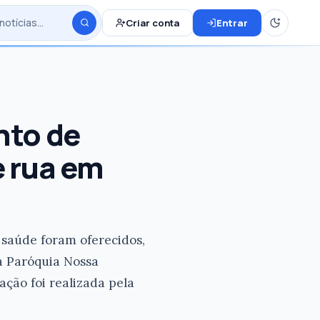
Criar conta
Entrar
nto de
e rua em
e saúde foram oferecidos,
la Paróquia Nossa
ação foi realizada pela